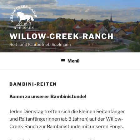
Zum
Inhalt
springen
WILLOW-CREEK-RANCH
Reit- und Fahrbetrieb Seelmann
Menü
BAMBINI-REITEN
Komm zu unserer Bambinistunde!
Jeden Dienstag treffen sich die kleinen Reitanfänger
und Reitanfängerinnen (ab 3 Jahren) auf der Willow-
Creek-Ranch zur Bambinistunde mit unseren Ponys.